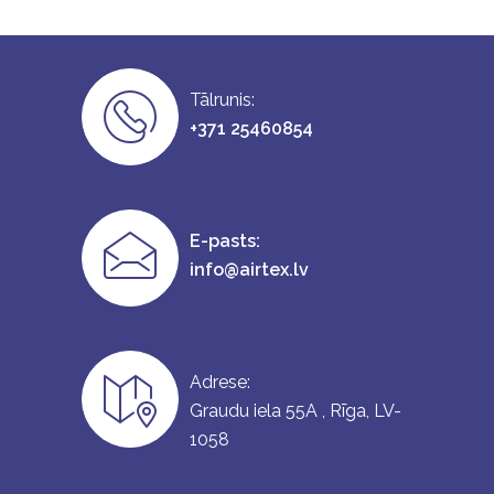
Tālrunis:
+371 25460854
E-pasts:
info@airtex.lv
Adrese:
Graudu iela 55A , Rīga, LV-
1058