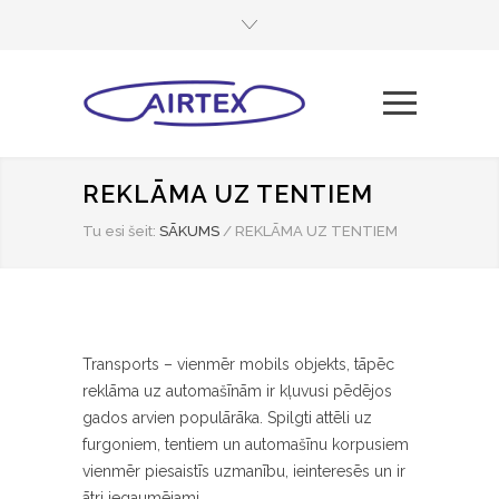
REKLĀMA UZ TENTIEM
Tu esi šeit:
SĀKUMS
/
REKLĀMA UZ TENTIEM
Transports – vienmēr mobils objekts, tāpēc
reklāma uz automašīnām ir kļuvusi pēdējos
gados arvien populārāka. Spilgti attēli uz
furgoniem, tentiem un automašīnu korpusiem
vienmēr piesaistīs uzmanību, ieinteresēs un ir
ātri iegaumējami.