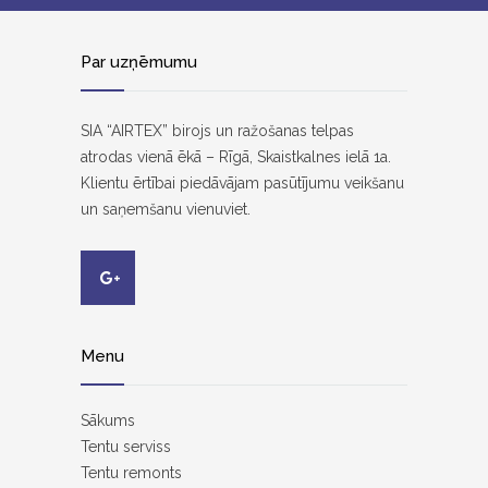
Par uzņēmumu
SIA “AIRTEX” birojs un ražošanas telpas
atrodas vienā ēkā – Rīgā, Skaistkalnes ielā 1a.
Klientu ērtībai piedāvājam pasūtījumu veikšanu
un saņemšanu vienuviet.
Menu
Sākums
Tentu serviss
Tentu remonts