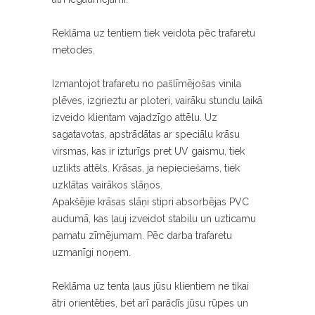
Reklāma uz tentiem tiek veidota pēc trafaretu
metodes.
Izmantojot trafaretu no pašlīmējošas vinila
plēves, izgrieztu ar ploteri, vairāku stundu laikā
izveido klientam vajadzīgo attēlu. Uz
sagatavotas, apstrādātas ar speciālu krāsu
virsmas, kas ir izturīgs pret UV gaismu, tiek
uzlikts attēls. Krāsas, ja nepieciešams, tiek
uzklātas vairākos slāņos.
Apakšējie krāsas slāņi stipri absorbējas PVC
audumā, kas ļauj izveidot stabilu un uzticamu
pamatu zīmējumam. Pēc darba trafaretu
uzmanīgi noņem.
Reklāma uz tenta ļaus jūsu klientiem ne tikai
ātri orientēties, bet arī parādīs jūsu rūpes un