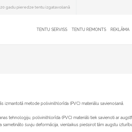
20 gadu pieredze tentu izgatavošanā
TENTU SERVISS
TENTU REMONTS
REKLĀMA
 izmantotā metode polivinilhlorīda (PVC) materiālu savienošanā.
as tehnoloģiju, polivinilhlorīda (PVC) materiāli tiek savienoti ar aug
ta sametināto šuvju deformācija, vienlaikus piešķirot tām augstu izturīb