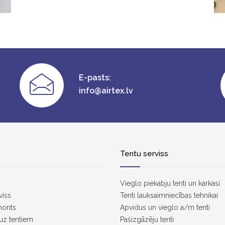
E-pasts:
info@airtex.lv
Tentu serviss
Vieglo piekabju tenti un karkasi
viss
Tenti lauksaimniecības tehnikai
monts
Apvidus un vieglo a/m tenti
uz tentiem
Pašizgāzēju tenti