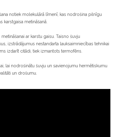
šana notiek molekulārā līmenī, kas nodrošina pilnīgu
as karstgaisa metināšanā.
 metināšanai ar karstu gaisu. Taisno šuvju
us, izstrādājumus nestandarta lauksaimniecības tehnikai
ms izdarīt citādi, tiek izmantots termofēns.
anai, lai nodrošinātu šuvju un savienojumu hermētiskumu
kvalitāti un drošumu.