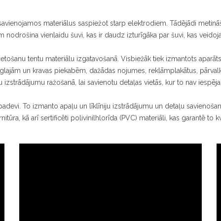
savienojamos materiālus saspiežot starp elektrodiem. Tādējādi metinā
 nodrošina vienlaidu šuvi, kas ir daudz izturīgāka par šuvi, kas veidoj
ietošanu tentu materiālu izgatavošanā. Visbiežāk tiek izmantots aparāts
ieglajām un kravas piekabēm, dažādas nojumes, reklāmplakātus, pārvalk
 izstrādājumu ražošanā, lai savienotu detaļas vietās, kur to nav iespēja
padevi. To izmanto apaļu un līklīniju izstrādājumu un detaļu savienoš
tūra, kā arī sertificēti polivinilhlorīda (PVC) materiāli, kas garantē to 