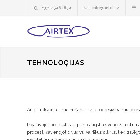
+371 25460854
info@airtex.lv
TEHNOLOĢIJAS
Augstfrekvences metināšana – visprogresīvākā mūsdienās
Izgatavojot produktus ar jauno augstfrekvences metināšan
procesā, savienojot divus vai vairākus slāņus, tiek izslēg
iedarbībai un veido izturīgu savienojumu.