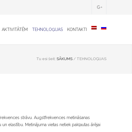
AKTIVITĀTĒM
TEHNOLOĢIJAS
KONTAKTI
Tu esi šeit:
SĀKUMS
/
TEHNOLOĢIJAS
stfrekvences strāvu. Augstfrekvences metināšanas
u un elastību. Metinājuma vietas netiek pakļautas ārējai