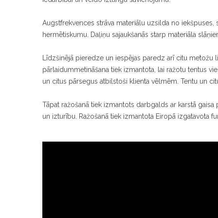
Augstfrekvences strāva materiālu uzsilda no iekšpuses, 
hermētiskumu. Daļiņu sajaukšanās starp materiāla slāņiem
Līdzšinējā pieredze un iespējas paredz arī citu metožu l
pārlaidummetināšana tiek izmantota, lai ražotu tentus v
un citus pārsegus atbilstoši klienta vēlmēm. Tentu un citu
Tāpat ražošanā tiek izmantots darbgalds ar karstā gaisa 
un izturību. Ražošanā tiek izmantota Eiropā izgatavota furni