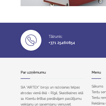
Tālrunis:
+371 25460854
Par uzņēmumu
Menu
Sākums
SIA “AIRTEX” birojs un ražošanas telpas
Tentu ser
atrodas vienā ēkā – Rīgā, Skaistkalnes ielā
Tentu re
1a. Klientu ērtībai piedāvājam pasūtījumu
Reklāma 
veikšanu un saņemšanu vienuviet.